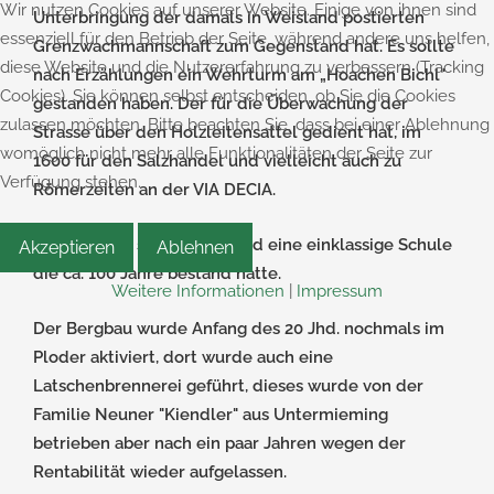
Wir nutzen Cookies auf unserer Website. Einige von ihnen sind
Unterbringung der damals in Weisland postierten
essenziell für den Betrieb der Seite, während andere uns helfen,
Grenzwachmannschaft zum Gegenstand hat. Es sollte
diese Website und die Nutzererfahrung zu verbessern (Tracking
nach Erzählungen ein Wehrturm am „Hoachen Bichl"
Cookies). Sie können selbst entscheiden, ob Sie die Cookies
gestanden haben. Der für die Überwachung der
zulassen möchten. Bitte beachten Sie, dass bei einer Ablehnung
Strasse über den Holzleitensattel gedient hat, im
womöglich nicht mehr alle Funktionalitäten der Seite zur
1600 für den Salzhandel und vielleicht auch zu
Verfügung stehen.
Römerzeiten an der VIA DECIA.
Auch befand sich in Weisland eine einklassige Schule
Akzeptieren
Ablehnen
die ca. 100 Jahre bestand hatte.
Weitere Informationen
|
Impressum
Der Bergbau wurde Anfang des 20 Jhd. nochmals im
Ploder aktiviert, dort wurde auch eine
Latschenbrennerei geführt, dieses wurde von der
Familie Neuner "Kiendler" aus Untermieming
betrieben aber nach ein paar Jahren wegen der
Rentabilität wieder aufgelassen.